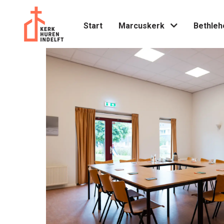
Protestantse Gemeente Delft
Start
Marcuskerk
Bethle