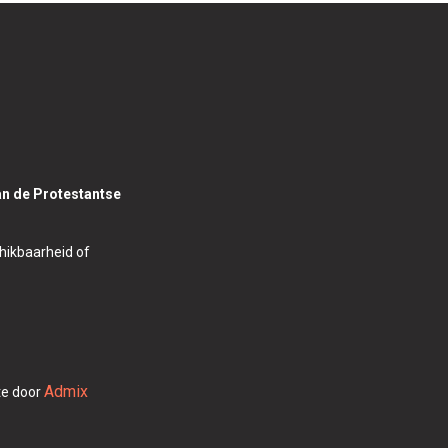
van de Protestantse
hikbaarheid of
Admix
te door